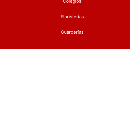
Colegios
Floristerías
Guarderías