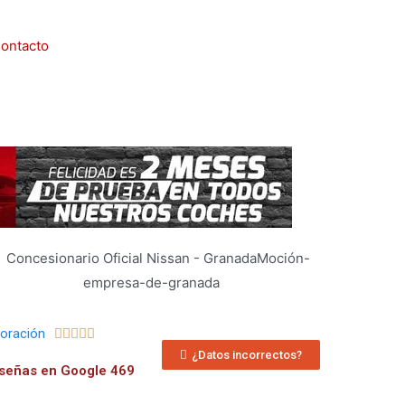
ontacto
loración





¿Datos incorrectos?
señas en Google 469